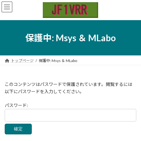
コ
ナ
ン
ビ
テ
ゲ
ン
ー
ツ
シ
へ
ョ
保護中: Msys ＆ MLabo
ス
ン
キ
に
ッ
移
プ
動
トップページ
保護中: Msys ＆ MLabo
このコンテンツはパスワードで保護されています。閲覧するには
以下にパスワードを入力してください。
パスワード: