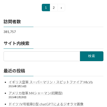
投
1
2
»
固
固
定
定
稿
ペ
ペ
訪問者数
ー
ー
の
ジ
ジ
ペ
381,757
ー
サイト内検索
ジ
検
送
索:
り
最近の投稿
イギリス空軍 スーパーマリン・スピットファイア Mk.Vb
2026年3月16日
アメリカ陸軍 M4シャーマン(初期型)
2026年2月28日
ドイツ IV号戦車D型 chatGPTによるジオラマ画像