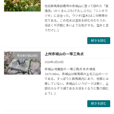
先日群馬県前橋市の赤城山に登って訪れた「覚
満渕」(かくまんぶち)で久しぶりに「ニシキウ
ツギ」に出会った。ウツギ(空木)はこの時季の
花である。この花木は湿気を好むのだろうか、
沼近くや沢筋に多いような気がする。空木と言
うだけ […]
続きを読む
上州赤城山の一等三角点
熊五郎の登山日記
2024年6月24日
赤城山 地蔵岳の 一等三角点 本点 標高
1673.88m。赤城山は群馬県の上毛三山の一つ
である。すっぽりと群馬県内にあり、他県とは
接していない。赤城山というピークは無く、上
部のカルデラ湖である大沼をぐるりと取り囲む
よう […]
続きを読む