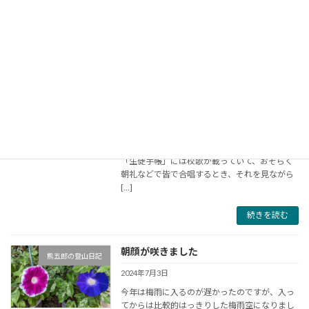
き始め、つづいてアブラゼミ。最近は関東でも
[…]
続きを読む
愛唱歌集の思い出
熊五郎の登山日記
2024年7月14日
投稿日 2024年7月14日 小学校や中学校の思い出
として「生徒手帳」や「愛唱歌集」を残してお
けばよかったと、今更ながら後悔している。
「生徒手帳」には校歌が載っていて、おそらく
朝礼などで皆で合唱するとき、それを見ながら
[…]
続きを読む
朝顔が咲きました
熊五郎の登山日記
2024年7月3日
今年は梅雨に入るのが遅かったのですが、入っ
てからは比較的はっきりした梅雨空になりまし