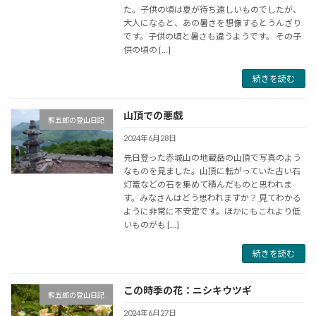
た。子供の頃は夏が待ち遠しいものでしたが、
大人になると、あの暑さを想像するとうんざり
です。子供の頃と暑さも違うようです。 その子
供の頃の […]
続きを読む
山頂での悪戯
熊五郎の登山日記
2024年6月28日
先日登った赤城山の地蔵岳の山頂で写真のよう
なものを見ました。山頂に転がっていた古い石
灯篭などの石を集めて積んだものと思われま
す。みなさんはどう思われますか？ 見てわかる
ように非常に不安定です。ほかにもこれより低
いものがも […]
続きを読む
この時季の花：ニシキウツギ
熊五郎の登山日記
2024年6月27日