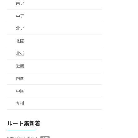
南ア
中ア
北ア
北陸
北近
近畿
四国
中国
九州
ルート集新着