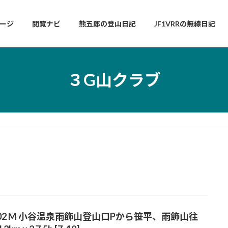
ージ
閲覧ナビ
熊五郎の登山日記
JF1VRRの無線日記
３G山クラブ
02 M 小谷温泉雨飾山登山口Pから笹平、雨飾山往