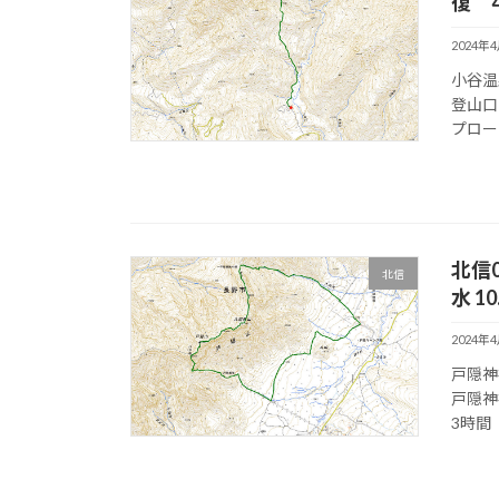
復 4.2
2024年
小谷温
登山口P(
プローチ
北信
北信
水 10.
2024年
戸隠神
戸隠神
3時間