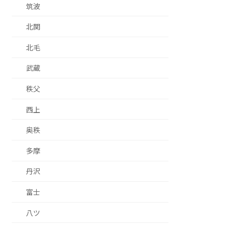
筑波
北関
北毛
武蔵
秩父
西上
奥秩
多摩
丹沢
富士
八ツ