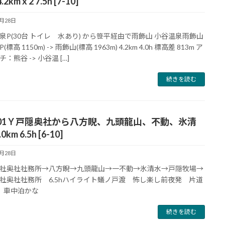
km x 2 7.5h [7-10]
4月28日
泉P(30台 トイレ 水あり) から笹平経由で雨飾山 小谷温泉雨飾山
標高 1150m) -> 雨飾山(標高 1963m) 4.2km 4.0h 標高差 813m ア
：熊谷 -> 小谷温 […]
続きを読む
01 Y 戸隠奥社から八方睨、九頭龍山、不動、氷清
0km 6.5h [6-10]
4月28日
社奥社社務所→八方睨→九頭龍山→一不動→氷清水→戸隠牧場→
社奥社社務所 6.5hハイライト蟻ノ戸渡 怖し楽し前夜発 片道
 車中泊かな
続きを読む