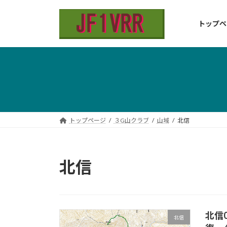
コ
ナ
ン
ビ
トップペ
テ
ゲ
ン
ー
ツ
シ
へ
ョ
ス
ン
キ
に
ッ
移
プ
動
トップページ
３G山クラブ
山域
北信
北信
北信
北信