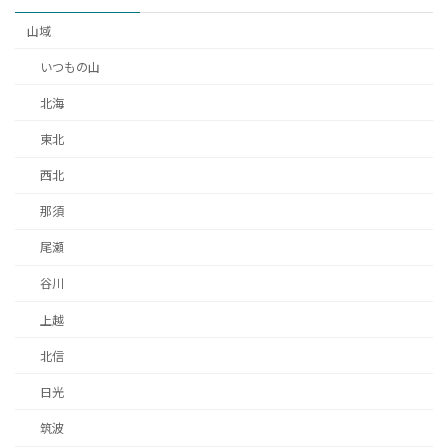
ジ
山域
送
いつもの山
り
北海
東北
西北
那須
尾瀬
谷川
上越
北信
日光
筑波