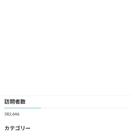
谷山経由で下山 14.0km +1391m 7.5h [4-
6, 10-11]
2025年12月16日
白丸ダム駐車場から鳩ノ巣駅、越沢バットレス
上、大塚山を経て御岳山鍋谷山、大楢峠経由で
下山する 越沢バットレス上鎖場の連続となり通
行注意鳩ノ巣駅から大塚山間、および鍋谷山か
ら大楢峠間はバリエーション・ルート 参考：
htt […]
続きを読む
投
1
2
…
4
»
固
固
固
定
定
定
稿
ペ
ペ
ペ
訪問者数
ー
ー
ー
の
ジ
ジ
ジ
ペ
382,646
ー
カテゴリー