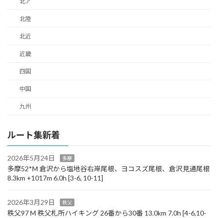
北ア
北陸
北近
近畿
四国
中国
九州
ルート集新着
2026年5月24日
多摩
多摩52*M 倉沢から塩地谷右岸尾根、ヨコスズ尾根、倉沢見通尾根
8.3km +1017m 6.0h [3-6, 10-11]
2026年3月29日
秩父
秩父97 M 秩父札所ハイキング 26番から30番 13.0km 7.0h [4-6,10-