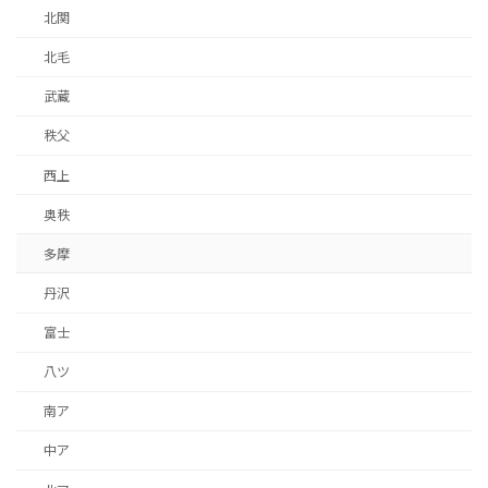
北関
北毛
武蔵
秩父
西上
奥秩
多摩
丹沢
富士
八ツ
南ア
中ア